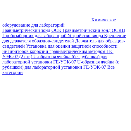
Химическое
оборудование для лабораторий
Гравиметрический зонд ОСК
Гравиметрический зонд ОСКЦ
Пробозаборник для забора проб
Устройство ввода
Крепление
для держателя образцов-свидетелей
Держатель для образцов-
свидетелей
Установка для оценки защитной способности
ингибиторов коррозии гравиметрическим методом ГЕ-
УЭК-07 (2 шт.)
U-образная ячейка (без рубашки) для
лабораторной установки ГЕ-УЭК-07
U-образная ячейка (с
рубашкой) для лабораторной установки ГЕ-УЭК-07
Все
категории