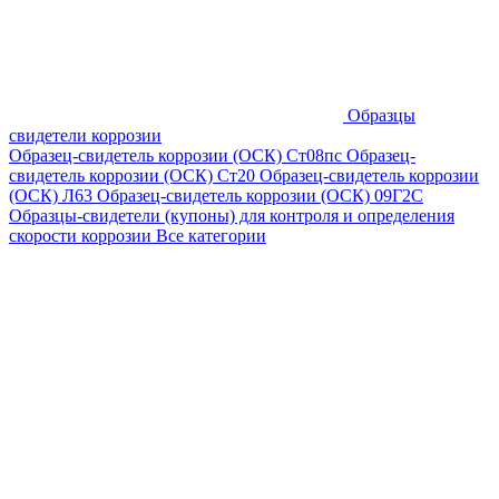
Образцы
свидетели коррозии
Образец-свидетель коррозии (ОСК) Ст08пс
Образец-
свидетель коррозии (ОСК) Ст20
Образец-свидетель коррозии
(ОСК) Л63
Образец-свидетель коррозии (ОСК) 09Г2С
Образцы-свидетели (купоны) для контроля и определения
скорости коррозии
Все категории