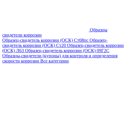
Образцы
свидетели коррозии
Образец-свидетель коррозии (ОСК) Ст08пс
Образец-
свидетель коррозии (ОСК) Ст20
Образец-свидетель коррозии
(ОСК) Л63
Образец-свидетель коррозии (ОСК) 09Г2С
Образцы-свидетели (купоны) для контроля и определения
скорости коррозии
Все категории