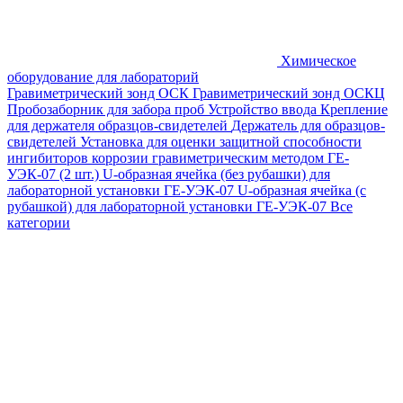
Химическое
оборудование для лабораторий
Гравиметрический зонд ОСК
Гравиметрический зонд ОСКЦ
Пробозаборник для забора проб
Устройство ввода
Крепление
для держателя образцов-свидетелей
Держатель для образцов-
свидетелей
Установка для оценки защитной способности
ингибиторов коррозии гравиметрическим методом ГЕ-
УЭК-07 (2 шт.)
U-образная ячейка (без рубашки) для
лабораторной установки ГЕ-УЭК-07
U-образная ячейка (с
рубашкой) для лабораторной установки ГЕ-УЭК-07
Все
категории