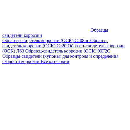
Образцы
свидетели коррозии
Образец-свидетель коррозии (ОСК) Ст08пс
Образец-
свидетель коррозии (ОСК) Ст20
Образец-свидетель коррозии
(ОСК) Л63
Образец-свидетель коррозии (ОСК) 09Г2С
Образцы-свидетели (купоны) для контроля и определения
скорости коррозии
Все категории