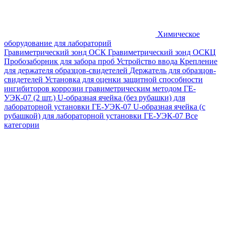
Химическое
оборудование для лабораторий
Гравиметрический зонд ОСК
Гравиметрический зонд ОСКЦ
Пробозаборник для забора проб
Устройство ввода
Крепление
для держателя образцов-свидетелей
Держатель для образцов-
свидетелей
Установка для оценки защитной способности
ингибиторов коррозии гравиметрическим методом ГЕ-
УЭК-07 (2 шт.)
U-образная ячейка (без рубашки) для
лабораторной установки ГЕ-УЭК-07
U-образная ячейка (с
рубашкой) для лабораторной установки ГЕ-УЭК-07
Все
категории