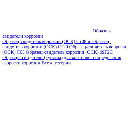
Образцы
свидетели коррозии
Образец-свидетель коррозии (ОСК) Ст08пс
Образец-
свидетель коррозии (ОСК) Ст20
Образец-свидетель коррозии
(ОСК) Л63
Образец-свидетель коррозии (ОСК) 09Г2С
Образцы-свидетели (купоны) для контроля и определения
скорости коррозии
Все категории