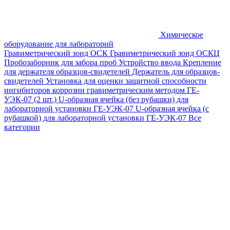
Химическое
оборудование для лабораторий
Гравиметрический зонд ОСК
Гравиметрический зонд ОСКЦ
Пробозаборник для забора проб
Устройство ввода
Крепление
для держателя образцов-свидетелей
Держатель для образцов-
свидетелей
Установка для оценки защитной способности
ингибиторов коррозии гравиметрическим методом ГЕ-
УЭК-07 (2 шт.)
U-образная ячейка (без рубашки) для
лабораторной установки ГЕ-УЭК-07
U-образная ячейка (с
рубашкой) для лабораторной установки ГЕ-УЭК-07
Все
категории