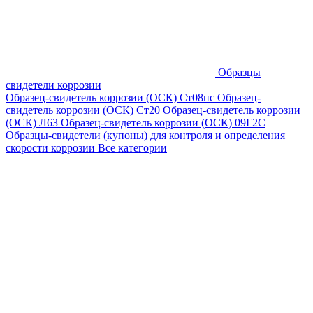
Образцы
свидетели коррозии
Образец-свидетель коррозии (ОСК) Ст08пс
Образец-
свидетель коррозии (ОСК) Ст20
Образец-свидетель коррозии
(ОСК) Л63
Образец-свидетель коррозии (ОСК) 09Г2С
Образцы-свидетели (купоны) для контроля и определения
скорости коррозии
Все категории