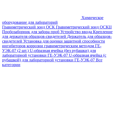
Химическое
оборудование для лабораторий
Гравиметрический зонд ОСК
Гравиметрический зонд ОСКЦ
Пробозаборник для забора проб
Устройство ввода
Крепление
для держателя образцов-свидетелей
Держатель для образцов-
свидетелей
Установка для оценки защитной способности
ингибиторов коррозии гравиметрическим методом ГЕ-
УЭК-07 (2 шт.)
U-образная ячейка (без рубашки) для
лабораторной установки ГЕ-УЭК-07
U-образная ячейка (с
рубашкой) для лабораторной установки ГЕ-УЭК-07
Все
категории