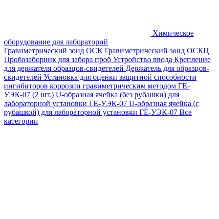
Химическое
оборудование для лабораторий
Гравиметрический зонд ОСК
Гравиметрический зонд ОСКЦ
Пробозаборник для забора проб
Устройство ввода
Крепление
для держателя образцов-свидетелей
Держатель для образцов-
свидетелей
Установка для оценки защитной способности
ингибиторов коррозии гравиметрическим методом ГЕ-
УЭК-07 (2 шт.)
U-образная ячейка (без рубашки) для
лабораторной установки ГЕ-УЭК-07
U-образная ячейка (с
рубашкой) для лабораторной установки ГЕ-УЭК-07
Все
категории