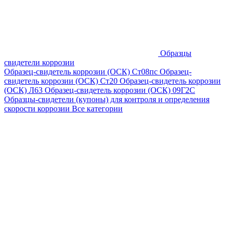
Образцы
свидетели коррозии
Образец-свидетель коррозии (ОСК) Ст08пс
Образец-
свидетель коррозии (ОСК) Ст20
Образец-свидетель коррозии
(ОСК) Л63
Образец-свидетель коррозии (ОСК) 09Г2С
Образцы-свидетели (купоны) для контроля и определения
скорости коррозии
Все категории