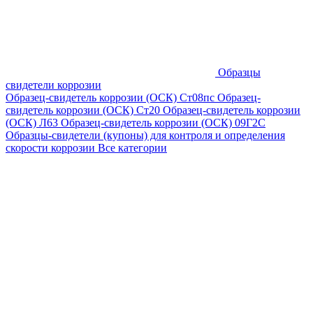
Образцы
свидетели коррозии
Образец-свидетель коррозии (ОСК) Ст08пс
Образец-
свидетель коррозии (ОСК) Ст20
Образец-свидетель коррозии
(ОСК) Л63
Образец-свидетель коррозии (ОСК) 09Г2С
Образцы-свидетели (купоны) для контроля и определения
скорости коррозии
Все категории