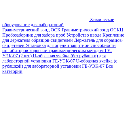
Химическое
оборудование для лабораторий
Гравиметрический зонд ОСК
Гравиметрический зонд ОСКЦ
Пробозаборник для забора проб
Устройство ввода
Крепление
для держателя образцов-свидетелей
Держатель для образцов-
свидетелей
Установка для оценки защитной способности
ингибиторов коррозии гравиметрическим методом ГЕ-
УЭК-07 (2 шт.)
U-образная ячейка (без рубашки) для
лабораторной установки ГЕ-УЭК-07
U-образная ячейка (с
рубашкой) для лабораторной установки ГЕ-УЭК-07
Все
категории