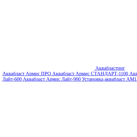
Аквабластинг
Аквабласт Армис ПРО
Аквабласт Армис СТАНДАРТ-1100
Ак
Лайт-600
Аквабласт Армис Лайт-900
Установка аквабласт AM