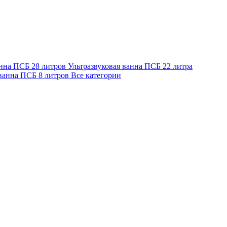
анна ПСБ 28 литров
Ультразвуковая ванна ПСБ 22 литра
 ванна ПСБ 8 литров
Все категории