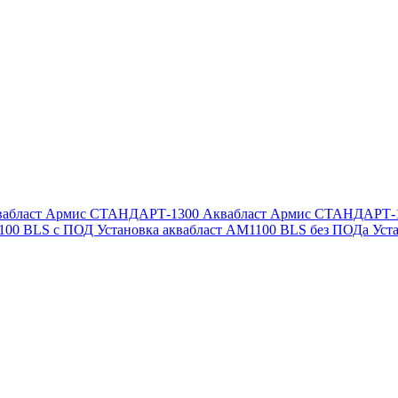
вабласт Армис СТАНДАРТ-1300
Аквабласт Армис СТАНДАРТ-
1100 BLS с ПОД
Установка аквабласт AM1100 BLS без ПОДа
Уст