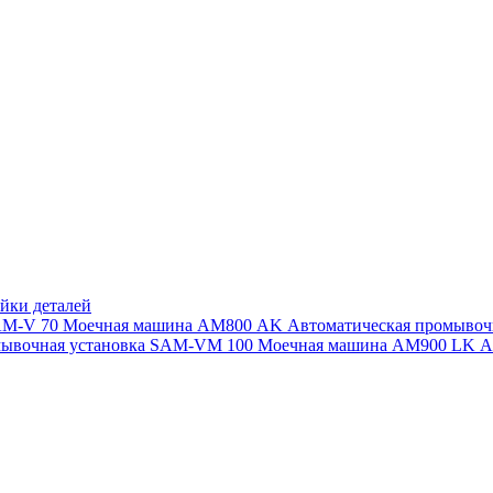
йки деталей
SAM-V 70
Моечная машина АМ800 AK
Автоматическая промыво
мывочная установка SAM-VM 100
Моечная машина AM900 LK
А