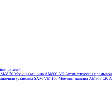
йки деталей
SAM-V 70
Моечная машина АМ800 AK
Автоматическая промыво
мывочная установка SAM-VM 100
Моечная машина AM900 LK
А