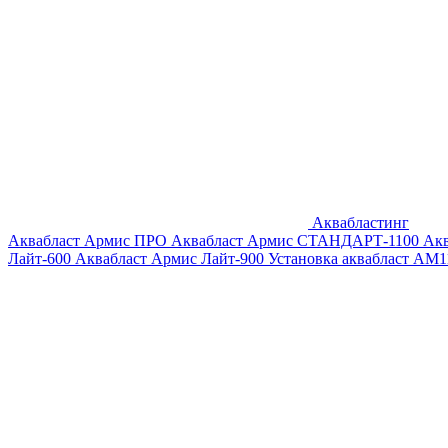
Аквабластинг
Аквабласт Армис ПРО
Аквабласт Армис СТАНДАРТ-1100
Ак
Лайт-600
Аквабласт Армис Лайт-900
Установка аквабласт AM