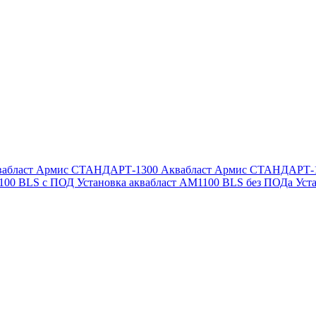
вабласт Армис СТАНДАРТ-1300
Аквабласт Армис СТАНДАРТ-
1100 BLS с ПОД
Установка аквабласт AM1100 BLS без ПОДа
Уст