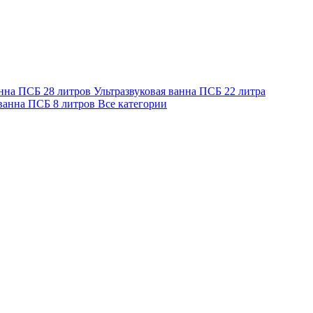
анна ПСБ 28 литров
Ультразвуковая ванна ПСБ 22 литра
 ванна ПСБ 8 литров
Все категории