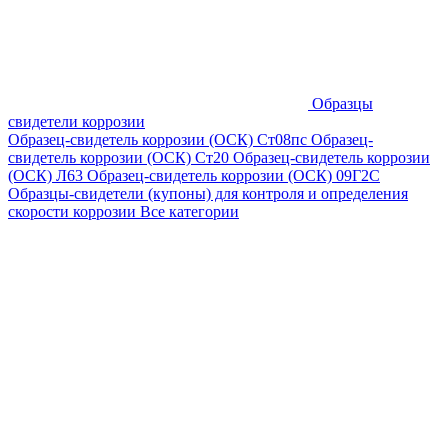
Образцы
свидетели коррозии
Образец-свидетель коррозии (ОСК) Ст08пс
Образец-
свидетель коррозии (ОСК) Ст20
Образец-свидетель коррозии
(ОСК) Л63
Образец-свидетель коррозии (ОСК) 09Г2С
Образцы-свидетели (купоны) для контроля и определения
скорости коррозии
Все категории