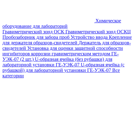
Химическое
оборудование для лабораторий
Гравиметрический зонд ОСК
Гравиметрический зонд ОСКЦ
Пробозаборник для забора проб
Устройство ввода
Крепление
для держателя образцов-свидетелей
Держатель для образцов-
свидетелей
Установка для оценки защитной способности
ингибиторов коррозии гравиметрическим методом ГЕ-
УЭК-07 (2 шт.)
U-образная ячейка (без рубашки) для
лабораторной установки ГЕ-УЭК-07
U-образная ячейка (с
рубашкой) для лабораторной установки ГЕ-УЭК-07
Все
категории