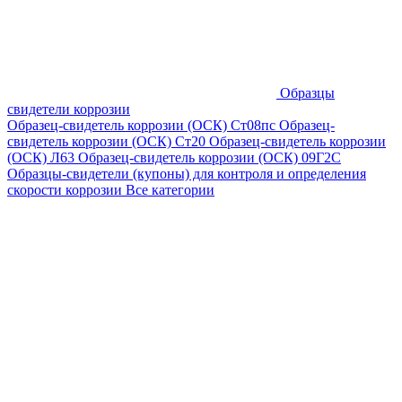
Образцы
свидетели коррозии
Образец-свидетель коррозии (ОСК) Ст08пс
Образец-
свидетель коррозии (ОСК) Ст20
Образец-свидетель коррозии
(ОСК) Л63
Образец-свидетель коррозии (ОСК) 09Г2С
Образцы-свидетели (купоны) для контроля и определения
скорости коррозии
Все категории