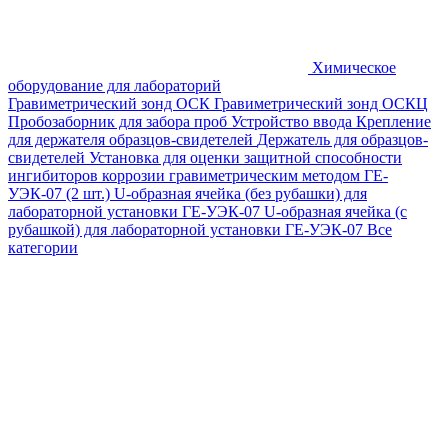
Химическое
оборудование для лабораторий
Гравиметрический зонд ОСК
Гравиметрический зонд ОСКЦ
Пробозаборник для забора проб
Устройство ввода
Крепление
для держателя образцов-свидетелей
Держатель для образцов-
свидетелей
Установка для оценки защитной способности
ингибиторов коррозии гравиметрическим методом ГЕ-
УЭК-07 (2 шт.)
U-образная ячейка (без рубашки) для
лабораторной установки ГЕ-УЭК-07
U-образная ячейка (с
рубашкой) для лабораторной установки ГЕ-УЭК-07
Все
категории