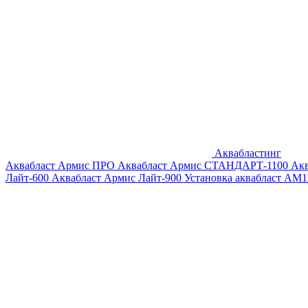
Аквабластинг
Аквабласт Армис ПРО
Аквабласт Армис СТАНДАРТ-1100
Ак
Лайт-600
Аквабласт Армис Лайт-900
Установка аквабласт AM