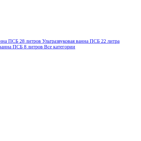
анна ПСБ 28 литров
Ультразвуковая ванна ПСБ 22 литра
 ванна ПСБ 8 литров
Все категории