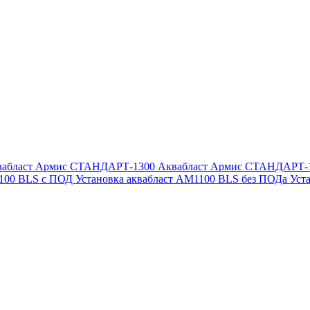
вабласт Армис СТАНДАРТ-1300
Аквабласт Армис СТАНДАРТ-
1100 BLS с ПОД
Установка аквабласт AM1100 BLS без ПОДа
Уст