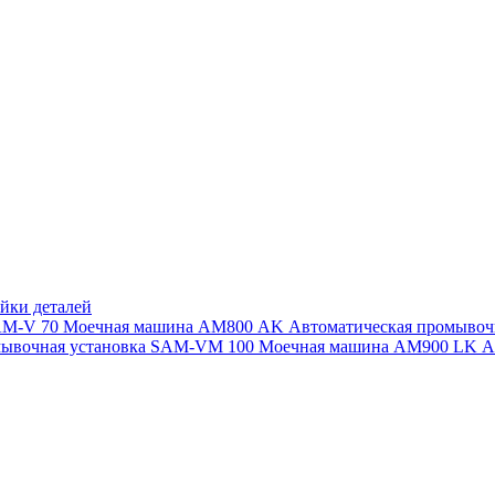
йки деталей
SAM-V 70
Моечная машина АМ800 AK
Автоматическая промыво
мывочная установка SAM-VM 100
Моечная машина AM900 LK
А