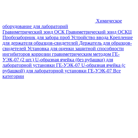
Химическое
оборудование для лабораторий
Гравиметрический зонд ОСК
Гравиметрический зонд ОСКЦ
Пробозаборник для забора проб
Устройство ввода
Крепление
для держателя образцов-свидетелей
Держатель для образцов-
свидетелей
Установка для оценки защитной способности
ингибиторов коррозии гравиметрическим методом ГЕ-
УЭК-07 (2 шт.)
U-образная ячейка (без рубашки) для
лабораторной установки ГЕ-УЭК-07
U-образная ячейка (с
рубашкой) для лабораторной установки ГЕ-УЭК-07
Все
категории