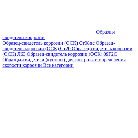
Образцы
свидетели коррозии
Образец-свидетель коррозии (ОСК) Ст08пс
Образец-
свидетель коррозии (ОСК) Ст20
Образец-свидетель коррозии
(ОСК) Л63
Образец-свидетель коррозии (ОСК) 09Г2С
Образцы-свидетели (купоны) для контроля и определения
скорости коррозии
Все категории