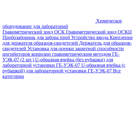
Химическое
оборудование для лабораторий
Гравиметрический зонд ОСК
Гравиметрический зонд ОСКЦ
Пробозаборник для забора проб
Устройство ввода
Крепление
для держателя образцов-свидетелей
Держатель для образцов-
свидетелей
Установка для оценки защитной способности
ингибиторов коррозии гравиметрическим методом ГЕ-
УЭК-07 (2 шт.)
U-образная ячейка (без рубашки) для
лабораторной установки ГЕ-УЭК-07
U-образная ячейка (с
рубашкой) для лабораторной установки ГЕ-УЭК-07
Все
категории