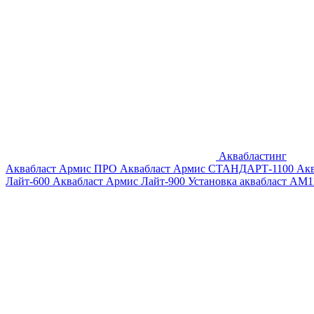
Аквабластинг
Аквабласт Армис ПРО
Аквабласт Армис СТАНДАРТ-1100
Ак
Лайт-600
Аквабласт Армис Лайт-900
Установка аквабласт AM