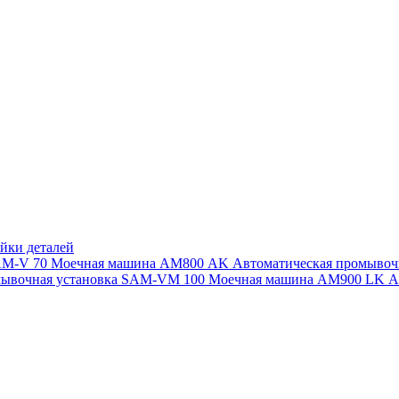
йки деталей
SAM-V 70
Моечная машина АМ800 AK
Автоматическая промыво
мывочная установка SAM-VM 100
Моечная машина AM900 LK
А