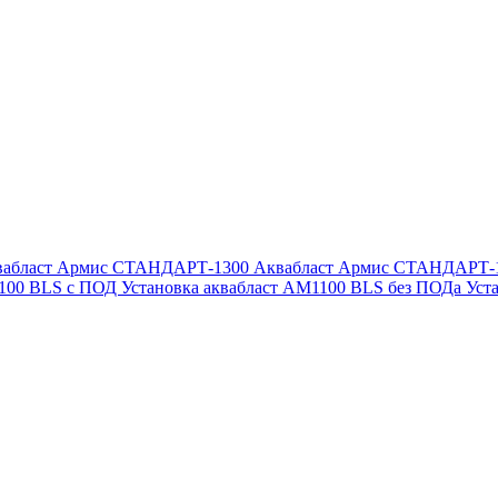
вабласт Армис СТАНДАРТ-1300
Аквабласт Армис СТАНДАРТ-
1100 BLS с ПОД
Установка аквабласт AM1100 BLS без ПОДа
Уст