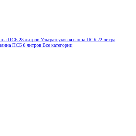
анна ПСБ 28 литров
Ультразвуковая ванна ПСБ 22 литра
 ванна ПСБ 8 литров
Все категории