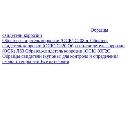
Образцы
свидетели коррозии
Образец-свидетель коррозии (ОСК) Ст08пс
Образец-
свидетель коррозии (ОСК) Ст20
Образец-свидетель коррозии
(ОСК) Л63
Образец-свидетель коррозии (ОСК) 09Г2С
Образцы-свидетели (купоны) для контроля и определения
скорости коррозии
Все категории