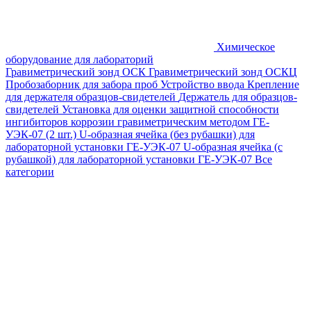
Химическое
оборудование для лабораторий
Гравиметрический зонд ОСК
Гравиметрический зонд ОСКЦ
Пробозаборник для забора проб
Устройство ввода
Крепление
для держателя образцов-свидетелей
Держатель для образцов-
свидетелей
Установка для оценки защитной способности
ингибиторов коррозии гравиметрическим методом ГЕ-
УЭК-07 (2 шт.)
U-образная ячейка (без рубашки) для
лабораторной установки ГЕ-УЭК-07
U-образная ячейка (с
рубашкой) для лабораторной установки ГЕ-УЭК-07
Все
категории