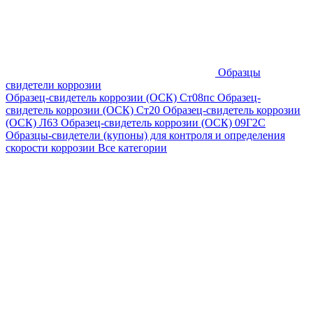
Образцы
свидетели коррозии
Образец-свидетель коррозии (ОСК) Ст08пс
Образец-
свидетель коррозии (ОСК) Ст20
Образец-свидетель коррозии
(ОСК) Л63
Образец-свидетель коррозии (ОСК) 09Г2С
Образцы-свидетели (купоны) для контроля и определения
скорости коррозии
Все категории