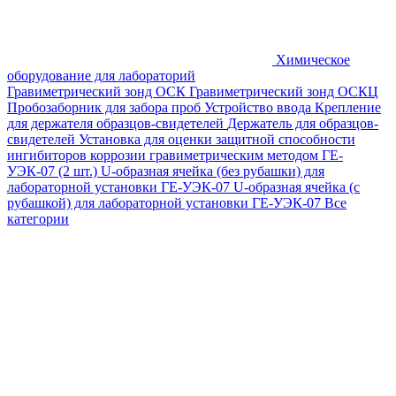
Химическое
оборудование для лабораторий
Гравиметрический зонд ОСК
Гравиметрический зонд ОСКЦ
Пробозаборник для забора проб
Устройство ввода
Крепление
для держателя образцов-свидетелей
Держатель для образцов-
свидетелей
Установка для оценки защитной способности
ингибиторов коррозии гравиметрическим методом ГЕ-
УЭК-07 (2 шт.)
U-образная ячейка (без рубашки) для
лабораторной установки ГЕ-УЭК-07
U-образная ячейка (с
рубашкой) для лабораторной установки ГЕ-УЭК-07
Все
категории