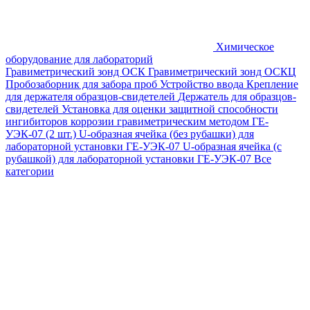
Химическое
оборудование для лабораторий
Гравиметрический зонд ОСК
Гравиметрический зонд ОСКЦ
Пробозаборник для забора проб
Устройство ввода
Крепление
для держателя образцов-свидетелей
Держатель для образцов-
свидетелей
Установка для оценки защитной способности
ингибиторов коррозии гравиметрическим методом ГЕ-
УЭК-07 (2 шт.)
U-образная ячейка (без рубашки) для
лабораторной установки ГЕ-УЭК-07
U-образная ячейка (с
рубашкой) для лабораторной установки ГЕ-УЭК-07
Все
категории