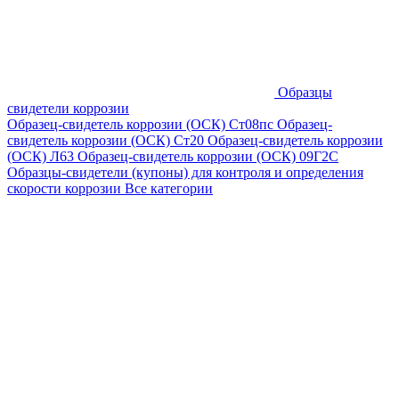
Образцы
свидетели коррозии
Образец-свидетель коррозии (ОСК) Ст08пс
Образец-
свидетель коррозии (ОСК) Ст20
Образец-свидетель коррозии
(ОСК) Л63
Образец-свидетель коррозии (ОСК) 09Г2С
Образцы-свидетели (купоны) для контроля и определения
скорости коррозии
Все категории