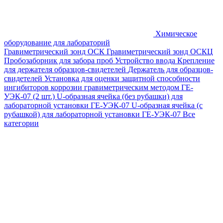
Химическое
оборудование для лабораторий
Гравиметрический зонд ОСК
Гравиметрический зонд ОСКЦ
Пробозаборник для забора проб
Устройство ввода
Крепление
для держателя образцов-свидетелей
Держатель для образцов-
свидетелей
Установка для оценки защитной способности
ингибиторов коррозии гравиметрическим методом ГЕ-
УЭК-07 (2 шт.)
U-образная ячейка (без рубашки) для
лабораторной установки ГЕ-УЭК-07
U-образная ячейка (с
рубашкой) для лабораторной установки ГЕ-УЭК-07
Все
категории