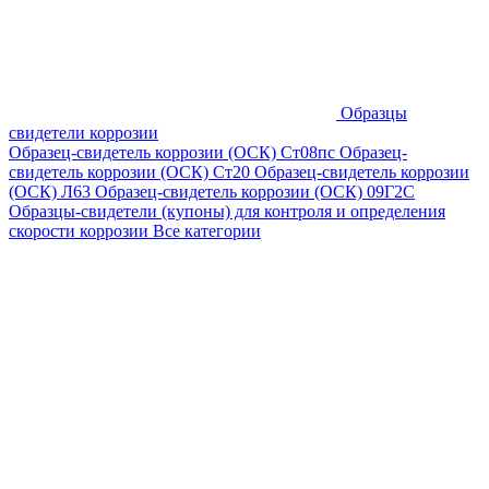
Образцы
свидетели коррозии
Образец-свидетель коррозии (ОСК) Ст08пс
Образец-
свидетель коррозии (ОСК) Ст20
Образец-свидетель коррозии
(ОСК) Л63
Образец-свидетель коррозии (ОСК) 09Г2С
Образцы-свидетели (купоны) для контроля и определения
скорости коррозии
Все категории