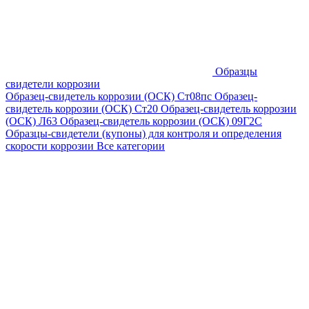
Образцы
свидетели коррозии
Образец-свидетель коррозии (ОСК) Ст08пс
Образец-
свидетель коррозии (ОСК) Ст20
Образец-свидетель коррозии
(ОСК) Л63
Образец-свидетель коррозии (ОСК) 09Г2С
Образцы-свидетели (купоны) для контроля и определения
скорости коррозии
Все категории