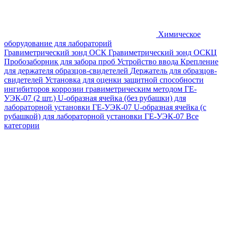
Химическое
оборудование для лабораторий
Гравиметрический зонд ОСК
Гравиметрический зонд ОСКЦ
Пробозаборник для забора проб
Устройство ввода
Крепление
для держателя образцов-свидетелей
Держатель для образцов-
свидетелей
Установка для оценки защитной способности
ингибиторов коррозии гравиметрическим методом ГЕ-
УЭК-07 (2 шт.)
U-образная ячейка (без рубашки) для
лабораторной установки ГЕ-УЭК-07
U-образная ячейка (с
рубашкой) для лабораторной установки ГЕ-УЭК-07
Все
категории