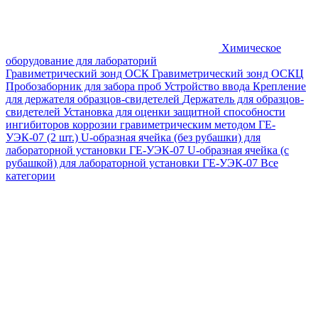
Химическое
оборудование для лабораторий
Гравиметрический зонд ОСК
Гравиметрический зонд ОСКЦ
Пробозаборник для забора проб
Устройство ввода
Крепление
для держателя образцов-свидетелей
Держатель для образцов-
свидетелей
Установка для оценки защитной способности
ингибиторов коррозии гравиметрическим методом ГЕ-
УЭК-07 (2 шт.)
U-образная ячейка (без рубашки) для
лабораторной установки ГЕ-УЭК-07
U-образная ячейка (с
рубашкой) для лабораторной установки ГЕ-УЭК-07
Все
категории