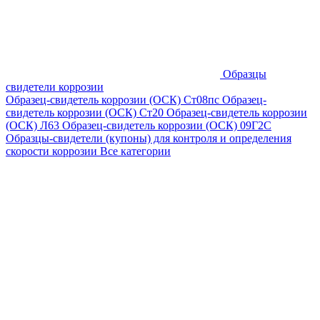
Образцы
свидетели коррозии
Образец-свидетель коррозии (ОСК) Ст08пс
Образец-
свидетель коррозии (ОСК) Ст20
Образец-свидетель коррозии
(ОСК) Л63
Образец-свидетель коррозии (ОСК) 09Г2С
Образцы-свидетели (купоны) для контроля и определения
скорости коррозии
Все категории