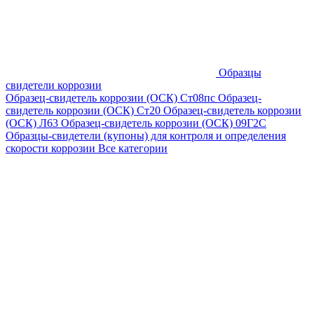
Образцы
свидетели коррозии
Образец-свидетель коррозии (ОСК) Ст08пс
Образец-
свидетель коррозии (ОСК) Ст20
Образец-свидетель коррозии
(ОСК) Л63
Образец-свидетель коррозии (ОСК) 09Г2С
Образцы-свидетели (купоны) для контроля и определения
скорости коррозии
Все категории