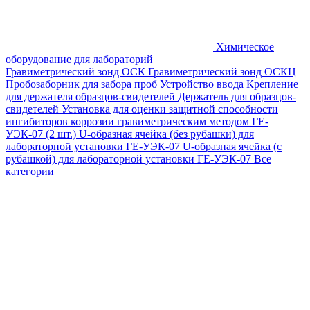
Химическое
оборудование для лабораторий
Гравиметрический зонд ОСК
Гравиметрический зонд ОСКЦ
Пробозаборник для забора проб
Устройство ввода
Крепление
для держателя образцов-свидетелей
Держатель для образцов-
свидетелей
Установка для оценки защитной способности
ингибиторов коррозии гравиметрическим методом ГЕ-
УЭК-07 (2 шт.)
U-образная ячейка (без рубашки) для
лабораторной установки ГЕ-УЭК-07
U-образная ячейка (с
рубашкой) для лабораторной установки ГЕ-УЭК-07
Все
категории