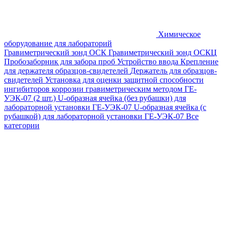
Химическое
оборудование для лабораторий
Гравиметрический зонд ОСК
Гравиметрический зонд ОСКЦ
Пробозаборник для забора проб
Устройство ввода
Крепление
для держателя образцов-свидетелей
Держатель для образцов-
свидетелей
Установка для оценки защитной способности
ингибиторов коррозии гравиметрическим методом ГЕ-
УЭК-07 (2 шт.)
U-образная ячейка (без рубашки) для
лабораторной установки ГЕ-УЭК-07
U-образная ячейка (с
рубашкой) для лабораторной установки ГЕ-УЭК-07
Все
категории