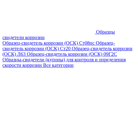
Образцы
свидетели коррозии
Образец-свидетель коррозии (ОСК) Ст08пс
Образец-
свидетель коррозии (ОСК) Ст20
Образец-свидетель коррозии
(ОСК) Л63
Образец-свидетель коррозии (ОСК) 09Г2С
Образцы-свидетели (купоны) для контроля и определения
скорости коррозии
Все категории