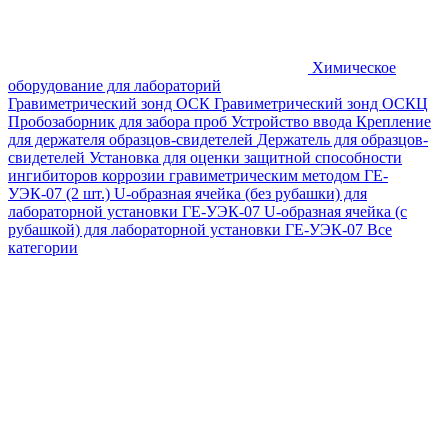
Химическое
оборудование для лабораторий
Гравиметрический зонд ОСК
Гравиметрический зонд ОСКЦ
Пробозаборник для забора проб
Устройство ввода
Крепление
для держателя образцов-свидетелей
Держатель для образцов-
свидетелей
Установка для оценки защитной способности
ингибиторов коррозии гравиметрическим методом ГЕ-
УЭК-07 (2 шт.)
U-образная ячейка (без рубашки) для
лабораторной установки ГЕ-УЭК-07
U-образная ячейка (с
рубашкой) для лабораторной установки ГЕ-УЭК-07
Все
категории