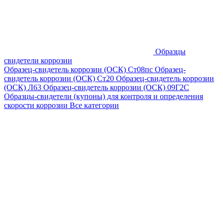
Образцы
свидетели коррозии
Образец-свидетель коррозии (ОСК) Ст08пс
Образец-
свидетель коррозии (ОСК) Ст20
Образец-свидетель коррозии
(ОСК) Л63
Образец-свидетель коррозии (ОСК) 09Г2С
Образцы-свидетели (купоны) для контроля и определения
скорости коррозии
Все категории