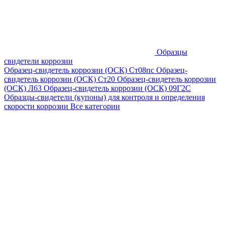
Образцы
свидетели коррозии
Образец-свидетель коррозии (ОСК) Ст08пс
Образец-
свидетель коррозии (ОСК) Ст20
Образец-свидетель коррозии
(ОСК) Л63
Образец-свидетель коррозии (ОСК) 09Г2С
Образцы-свидетели (купоны) для контроля и определения
скорости коррозии
Все категории