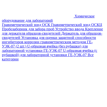
Химическое
оборудование для лабораторий
Гравиметрический зонд ОСК
Гравиметрический зонд ОСКЦ
Пробозаборник для забора проб
Устройство ввода
Крепление
для держателя образцов-свидетелей
Держатель для образцов-
свидетелей
Установка для оценки защитной способности
ингибиторов коррозии гравиметрическим методом ГЕ-
УЭК-07 (2 шт.)
U-образная ячейка (без рубашки) для
лабораторной установки ГЕ-УЭК-07
U-образная ячейка (с
рубашкой) для лабораторной установки ГЕ-УЭК-07
Все
категории