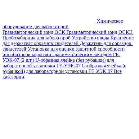
Химическое
оборудование для лабораторий
Гравиметрический зонд ОСК
Гравиметрический зонд ОСКЦ
Пробозаборник для забора проб
Устройство ввода
Крепление
для держателя образцов-свидетелей
Держатель для образцов-
свидетелей
Установка для оценки защитной способности
ингибиторов коррозии гравиметрическим методом ГЕ-
УЭК-07 (2 шт.)
U-образная ячейка (без рубашки) для
лабораторной установки ГЕ-УЭК-07
U-образная ячейка (с
рубашкой) для лабораторной установки ГЕ-УЭК-07
Все
категории