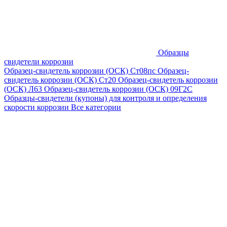
Образцы
свидетели коррозии
Образец-свидетель коррозии (ОСК) Ст08пс
Образец-
свидетель коррозии (ОСК) Ст20
Образец-свидетель коррозии
(ОСК) Л63
Образец-свидетель коррозии (ОСК) 09Г2С
Образцы-свидетели (купоны) для контроля и определения
скорости коррозии
Все категории