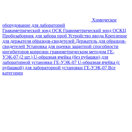
Химическое
оборудование для лабораторий
Гравиметрический зонд ОСК
Гравиметрический зонд ОСКЦ
Пробозаборник для забора проб
Устройство ввода
Крепление
для держателя образцов-свидетелей
Держатель для образцов-
свидетелей
Установка для оценки защитной способности
ингибиторов коррозии гравиметрическим методом ГЕ-
УЭК-07 (2 шт.)
U-образная ячейка (без рубашки) для
лабораторной установки ГЕ-УЭК-07
U-образная ячейка (с
рубашкой) для лабораторной установки ГЕ-УЭК-07
Все
категории