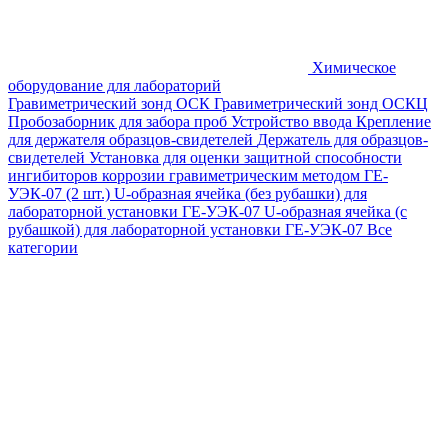
Химическое
оборудование для лабораторий
Гравиметрический зонд ОСК
Гравиметрический зонд ОСКЦ
Пробозаборник для забора проб
Устройство ввода
Крепление
для держателя образцов-свидетелей
Держатель для образцов-
свидетелей
Установка для оценки защитной способности
ингибиторов коррозии гравиметрическим методом ГЕ-
УЭК-07 (2 шт.)
U-образная ячейка (без рубашки) для
лабораторной установки ГЕ-УЭК-07
U-образная ячейка (с
рубашкой) для лабораторной установки ГЕ-УЭК-07
Все
категории