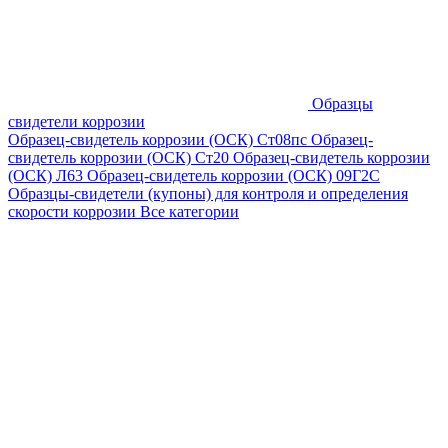
Образцы
свидетели коррозии
Образец-свидетель коррозии (ОСК) Ст08пс
Образец-
свидетель коррозии (ОСК) Ст20
Образец-свидетель коррозии
(ОСК) Л63
Образец-свидетель коррозии (ОСК) 09Г2С
Образцы-свидетели (купоны) для контроля и определения
скорости коррозии
Все категории