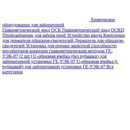
Химическое
оборудование для лабораторий
Гравиметрический зонд ОСК
Гравиметрический зонд ОСКЦ
Пробозаборник для забора проб
Устройство ввода
Крепление
для держателя образцов-свидетелей
Держатель для образцов-
свидетелей
Установка для оценки защитной способности
ингибиторов коррозии гравиметрическим методом ГЕ-
УЭК-07 (2 шт.)
U-образная ячейка (без рубашки) для
лабораторной установки ГЕ-УЭК-07
U-образная ячейка (с
рубашкой) для лабораторной установки ГЕ-УЭК-07
Все
категории