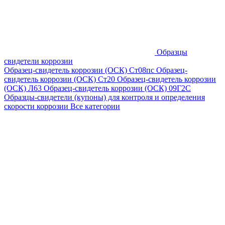
Образцы
свидетели коррозии
Образец-свидетель коррозии (ОСК) Ст08пс
Образец-
свидетель коррозии (ОСК) Ст20
Образец-свидетель коррозии
(ОСК) Л63
Образец-свидетель коррозии (ОСК) 09Г2С
Образцы-свидетели (купоны) для контроля и определения
скорости коррозии
Все категории