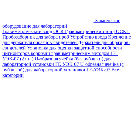
Химическое
оборудование для лабораторий
Гравиметрический зонд ОСК
Гравиметрический зонд ОСКЦ
Пробозаборник для забора проб
Устройство ввода
Крепление
для держателя образцов-свидетелей
Держатель для образцов-
свидетелей
Установка для оценки защитной способности
ингибиторов коррозии гравиметрическим методом ГЕ-
УЭК-07 (2 шт.)
U-образная ячейка (без рубашки) для
лабораторной установки ГЕ-УЭК-07
U-образная ячейка (с
рубашкой) для лабораторной установки ГЕ-УЭК-07
Все
категории