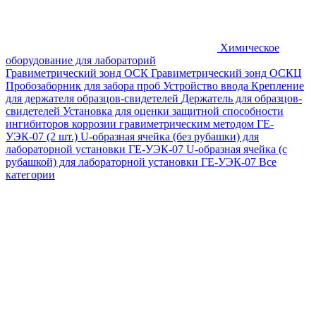
Химическое
оборудование для лабораторий
Гравиметрический зонд ОСК
Гравиметрический зонд ОСКЦ
Пробозаборник для забора проб
Устройство ввода
Крепление
для держателя образцов-свидетелей
Держатель для образцов-
свидетелей
Установка для оценки защитной способности
ингибиторов коррозии гравиметрическим методом ГЕ-
УЭК-07 (2 шт.)
U-образная ячейка (без рубашки) для
лабораторной установки ГЕ-УЭК-07
U-образная ячейка (с
рубашкой) для лабораторной установки ГЕ-УЭК-07
Все
категории