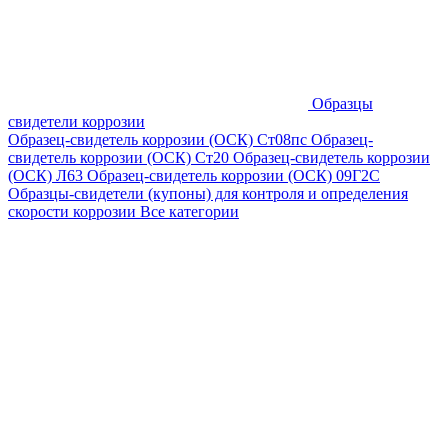
Образцы
свидетели коррозии
Образец-свидетель коррозии (ОСК) Ст08пс
Образец-
свидетель коррозии (ОСК) Ст20
Образец-свидетель коррозии
(ОСК) Л63
Образец-свидетель коррозии (ОСК) 09Г2С
Образцы-свидетели (купоны) для контроля и определения
скорости коррозии
Все категории