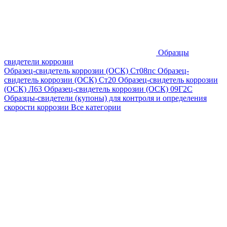
Образцы
свидетели коррозии
Образец-свидетель коррозии (ОСК) Ст08пс
Образец-
свидетель коррозии (ОСК) Ст20
Образец-свидетель коррозии
(ОСК) Л63
Образец-свидетель коррозии (ОСК) 09Г2С
Образцы-свидетели (купоны) для контроля и определения
скорости коррозии
Все категории