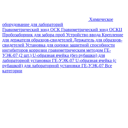
Химическое
оборудование для лабораторий
Гравиметрический зонд ОСК
Гравиметрический зонд ОСКЦ
Пробозаборник для забора проб
Устройство ввода
Крепление
для держателя образцов-свидетелей
Держатель для образцов-
свидетелей
Установка для оценки защитной способности
ингибиторов коррозии гравиметрическим методом ГЕ-
УЭК-07 (2 шт.)
U-образная ячейка (без рубашки) для
лабораторной установки ГЕ-УЭК-07
U-образная ячейка (с
рубашкой) для лабораторной установки ГЕ-УЭК-07
Все
категории