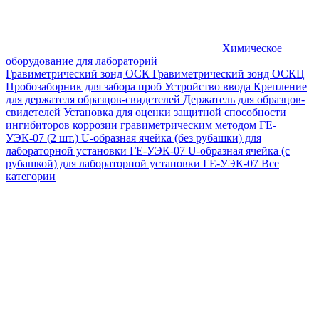
Химическое
оборудование для лабораторий
Гравиметрический зонд ОСК
Гравиметрический зонд ОСКЦ
Пробозаборник для забора проб
Устройство ввода
Крепление
для держателя образцов-свидетелей
Держатель для образцов-
свидетелей
Установка для оценки защитной способности
ингибиторов коррозии гравиметрическим методом ГЕ-
УЭК-07 (2 шт.)
U-образная ячейка (без рубашки) для
лабораторной установки ГЕ-УЭК-07
U-образная ячейка (с
рубашкой) для лабораторной установки ГЕ-УЭК-07
Все
категории