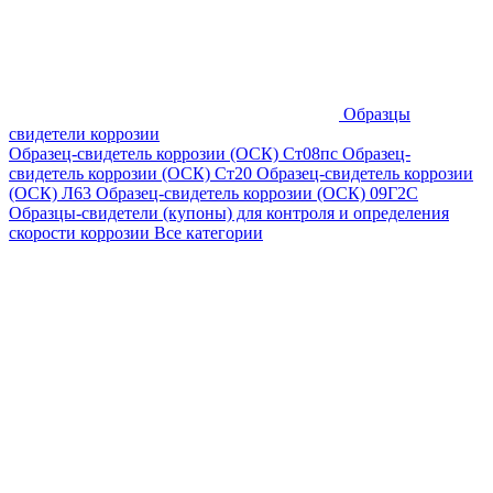
Образцы
свидетели коррозии
Образец-свидетель коррозии (ОСК) Ст08пс
Образец-
свидетель коррозии (ОСК) Ст20
Образец-свидетель коррозии
(ОСК) Л63
Образец-свидетель коррозии (ОСК) 09Г2С
Образцы-свидетели (купоны) для контроля и определения
скорости коррозии
Все категории