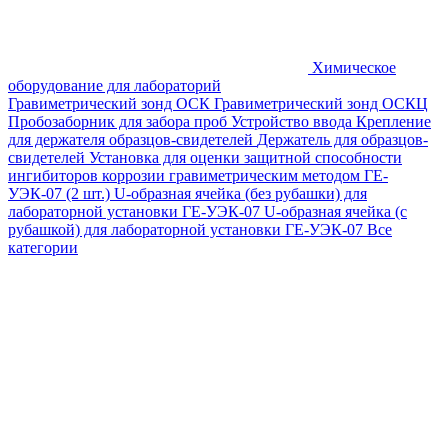
Химическое
оборудование для лабораторий
Гравиметрический зонд ОСК
Гравиметрический зонд ОСКЦ
Пробозаборник для забора проб
Устройство ввода
Крепление
для держателя образцов-свидетелей
Держатель для образцов-
свидетелей
Установка для оценки защитной способности
ингибиторов коррозии гравиметрическим методом ГЕ-
УЭК-07 (2 шт.)
U-образная ячейка (без рубашки) для
лабораторной установки ГЕ-УЭК-07
U-образная ячейка (с
рубашкой) для лабораторной установки ГЕ-УЭК-07
Все
категории