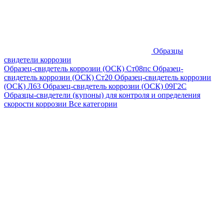
Образцы
свидетели коррозии
Образец-свидетель коррозии (ОСК) Ст08пс
Образец-
свидетель коррозии (ОСК) Ст20
Образец-свидетель коррозии
(ОСК) Л63
Образец-свидетель коррозии (ОСК) 09Г2С
Образцы-свидетели (купоны) для контроля и определения
скорости коррозии
Все категории