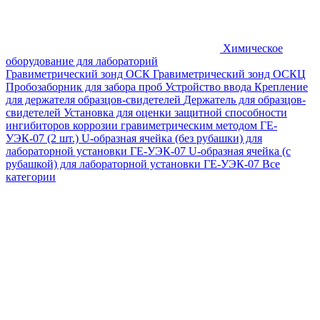
Химическое
оборудование для лабораторий
Гравиметрический зонд ОСК
Гравиметрический зонд ОСКЦ
Пробозаборник для забора проб
Устройство ввода
Крепление
для держателя образцов-свидетелей
Держатель для образцов-
свидетелей
Установка для оценки защитной способности
ингибиторов коррозии гравиметрическим методом ГЕ-
УЭК-07 (2 шт.)
U-образная ячейка (без рубашки) для
лабораторной установки ГЕ-УЭК-07
U-образная ячейка (с
рубашкой) для лабораторной установки ГЕ-УЭК-07
Все
категории