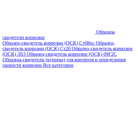
Образцы
свидетели коррозии
Образец-свидетель коррозии (ОСК) Ст08пс
Образец-
свидетель коррозии (ОСК) Ст20
Образец-свидетель коррозии
(ОСК) Л63
Образец-свидетель коррозии (ОСК) 09Г2С
Образцы-свидетели (купоны) для контроля и определения
скорости коррозии
Все категории