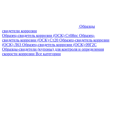
Образцы
свидетели коррозии
Образец-свидетель коррозии (ОСК) Ст08пс
Образец-
свидетель коррозии (ОСК) Ст20
Образец-свидетель коррозии
(ОСК) Л63
Образец-свидетель коррозии (ОСК) 09Г2С
Образцы-свидетели (купоны) для контроля и определения
скорости коррозии
Все категории