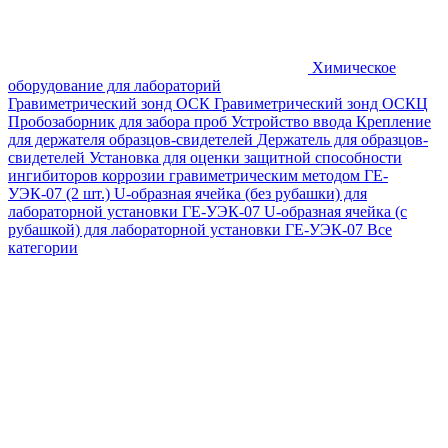
Химическое
оборудование для лабораторий
Гравиметрический зонд ОСК
Гравиметрический зонд ОСКЦ
Пробозаборник для забора проб
Устройство ввода
Крепление
для держателя образцов-свидетелей
Держатель для образцов-
свидетелей
Установка для оценки защитной способности
ингибиторов коррозии гравиметрическим методом ГЕ-
УЭК-07 (2 шт.)
U-образная ячейка (без рубашки) для
лабораторной установки ГЕ-УЭК-07
U-образная ячейка (с
рубашкой) для лабораторной установки ГЕ-УЭК-07
Все
категории