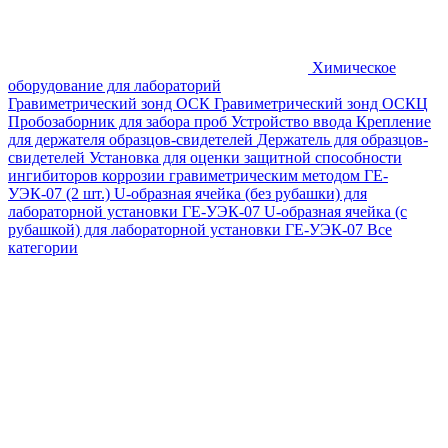
Химическое
оборудование для лабораторий
Гравиметрический зонд ОСК
Гравиметрический зонд ОСКЦ
Пробозаборник для забора проб
Устройство ввода
Крепление
для держателя образцов-свидетелей
Держатель для образцов-
свидетелей
Установка для оценки защитной способности
ингибиторов коррозии гравиметрическим методом ГЕ-
УЭК-07 (2 шт.)
U-образная ячейка (без рубашки) для
лабораторной установки ГЕ-УЭК-07
U-образная ячейка (с
рубашкой) для лабораторной установки ГЕ-УЭК-07
Все
категории