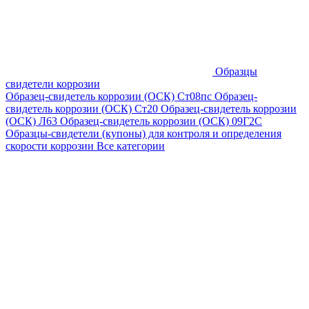
Образцы
свидетели коррозии
Образец-свидетель коррозии (ОСК) Ст08пс
Образец-
свидетель коррозии (ОСК) Ст20
Образец-свидетель коррозии
(ОСК) Л63
Образец-свидетель коррозии (ОСК) 09Г2С
Образцы-свидетели (купоны) для контроля и определения
скорости коррозии
Все категории