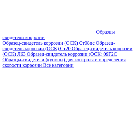
Образцы
свидетели коррозии
Образец-свидетель коррозии (ОСК) Ст08пс
Образец-
свидетель коррозии (ОСК) Ст20
Образец-свидетель коррозии
(ОСК) Л63
Образец-свидетель коррозии (ОСК) 09Г2С
Образцы-свидетели (купоны) для контроля и определения
скорости коррозии
Все категории