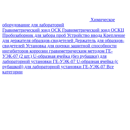
Химическое
оборудование для лабораторий
Гравиметрический зонд ОСК
Гравиметрический зонд ОСКЦ
Пробозаборник для забора проб
Устройство ввода
Крепление
для держателя образцов-свидетелей
Держатель для образцов-
свидетелей
Установка для оценки защитной способности
ингибиторов коррозии гравиметрическим методом ГЕ-
УЭК-07 (2 шт.)
U-образная ячейка (без рубашки) для
лабораторной установки ГЕ-УЭК-07
U-образная ячейка (с
рубашкой) для лабораторной установки ГЕ-УЭК-07
Все
категории