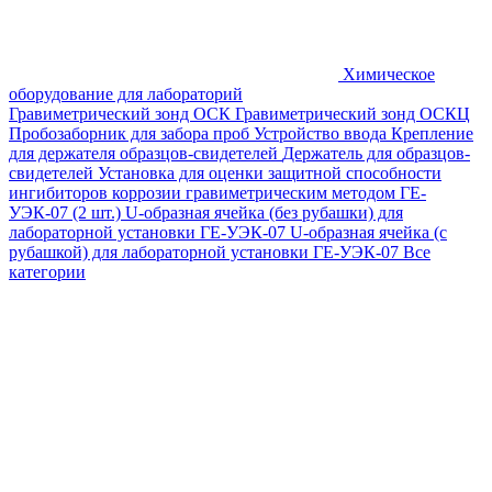
Химическое
оборудование для лабораторий
Гравиметрический зонд ОСК
Гравиметрический зонд ОСКЦ
Пробозаборник для забора проб
Устройство ввода
Крепление
для держателя образцов-свидетелей
Держатель для образцов-
свидетелей
Установка для оценки защитной способности
ингибиторов коррозии гравиметрическим методом ГЕ-
УЭК-07 (2 шт.)
U-образная ячейка (без рубашки) для
лабораторной установки ГЕ-УЭК-07
U-образная ячейка (с
рубашкой) для лабораторной установки ГЕ-УЭК-07
Все
категории