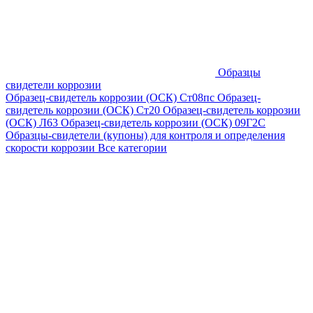
Образцы
свидетели коррозии
Образец-свидетель коррозии (ОСК) Ст08пс
Образец-
свидетель коррозии (ОСК) Ст20
Образец-свидетель коррозии
(ОСК) Л63
Образец-свидетель коррозии (ОСК) 09Г2С
Образцы-свидетели (купоны) для контроля и определения
скорости коррозии
Все категории