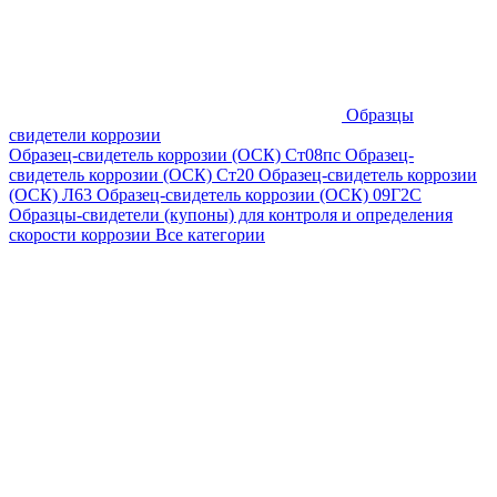
Образцы
свидетели коррозии
Образец-свидетель коррозии (ОСК) Ст08пс
Образец-
свидетель коррозии (ОСК) Ст20
Образец-свидетель коррозии
(ОСК) Л63
Образец-свидетель коррозии (ОСК) 09Г2С
Образцы-свидетели (купоны) для контроля и определения
скорости коррозии
Все категории