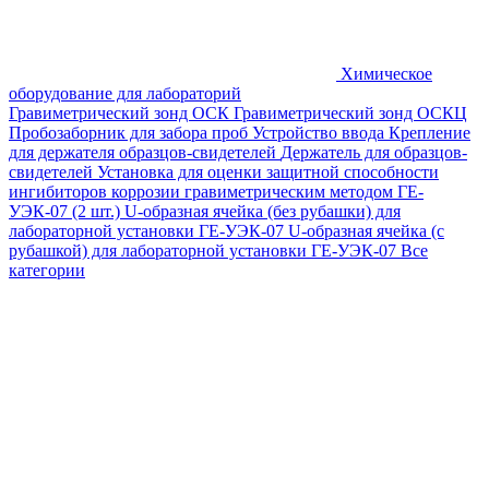
Химическое
оборудование для лабораторий
Гравиметрический зонд ОСК
Гравиметрический зонд ОСКЦ
Пробозаборник для забора проб
Устройство ввода
Крепление
для держателя образцов-свидетелей
Держатель для образцов-
свидетелей
Установка для оценки защитной способности
ингибиторов коррозии гравиметрическим методом ГЕ-
УЭК-07 (2 шт.)
U-образная ячейка (без рубашки) для
лабораторной установки ГЕ-УЭК-07
U-образная ячейка (с
рубашкой) для лабораторной установки ГЕ-УЭК-07
Все
категории