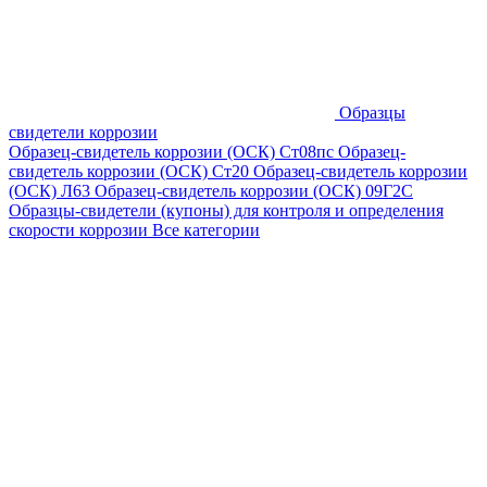
Образцы
свидетели коррозии
Образец-свидетель коррозии (ОСК) Ст08пс
Образец-
свидетель коррозии (ОСК) Ст20
Образец-свидетель коррозии
(ОСК) Л63
Образец-свидетель коррозии (ОСК) 09Г2С
Образцы-свидетели (купоны) для контроля и определения
скорости коррозии
Все категории