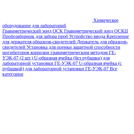
Химическое
оборудование для лабораторий
Гравиметрический зонд ОСК
Гравиметрический зонд ОСКЦ
Пробозаборник для забора проб
Устройство ввода
Крепление
для держателя образцов-свидетелей
Держатель для образцов-
свидетелей
Установка для оценки защитной способности
ингибиторов коррозии гравиметрическим методом ГЕ-
УЭК-07 (2 шт.)
U-образная ячейка (без рубашки) для
лабораторной установки ГЕ-УЭК-07
U-образная ячейка (с
рубашкой) для лабораторной установки ГЕ-УЭК-07
Все
категории