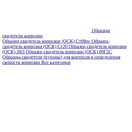
Образцы
свидетели коррозии
Образец-свидетель коррозии (ОСК) Ст08пс
Образец-
свидетель коррозии (ОСК) Ст20
Образец-свидетель коррозии
(ОСК) Л63
Образец-свидетель коррозии (ОСК) 09Г2С
Образцы-свидетели (купоны) для контроля и определения
скорости коррозии
Все категории