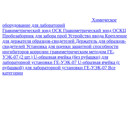
Химическое
оборудование для лабораторий
Гравиметрический зонд ОСК
Гравиметрический зонд ОСКЦ
Пробозаборник для забора проб
Устройство ввода
Крепление
для держателя образцов-свидетелей
Держатель для образцов-
свидетелей
Установка для оценки защитной способности
ингибиторов коррозии гравиметрическим методом ГЕ-
УЭК-07 (2 шт.)
U-образная ячейка (без рубашки) для
лабораторной установки ГЕ-УЭК-07
U-образная ячейка (с
рубашкой) для лабораторной установки ГЕ-УЭК-07
Все
категории