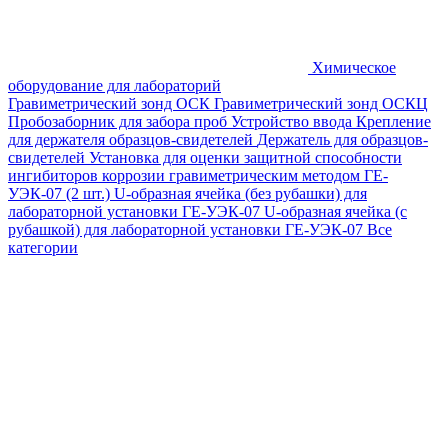
Химическое
оборудование для лабораторий
Гравиметрический зонд ОСК
Гравиметрический зонд ОСКЦ
Пробозаборник для забора проб
Устройство ввода
Крепление
для держателя образцов-свидетелей
Держатель для образцов-
свидетелей
Установка для оценки защитной способности
ингибиторов коррозии гравиметрическим методом ГЕ-
УЭК-07 (2 шт.)
U-образная ячейка (без рубашки) для
лабораторной установки ГЕ-УЭК-07
U-образная ячейка (с
рубашкой) для лабораторной установки ГЕ-УЭК-07
Все
категории