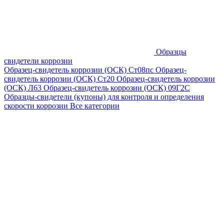
Образцы
свидетели коррозии
Образец-свидетель коррозии (ОСК) Ст08пс
Образец-
свидетель коррозии (ОСК) Ст20
Образец-свидетель коррозии
(ОСК) Л63
Образец-свидетель коррозии (ОСК) 09Г2С
Образцы-свидетели (купоны) для контроля и определения
скорости коррозии
Все категории