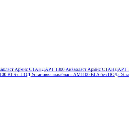
вабласт Армис СТАНДАРТ-1300
Аквабласт Армис СТАНДАРТ-
1100 BLS с ПОД
Установка аквабласт AM1100 BLS без ПОДа
Уст