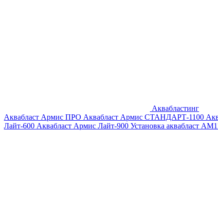
Аквабластинг
Аквабласт Армис ПРО
Аквабласт Армис СТАНДАРТ-1100
Ак
Лайт-600
Аквабласт Армис Лайт-900
Установка аквабласт AM