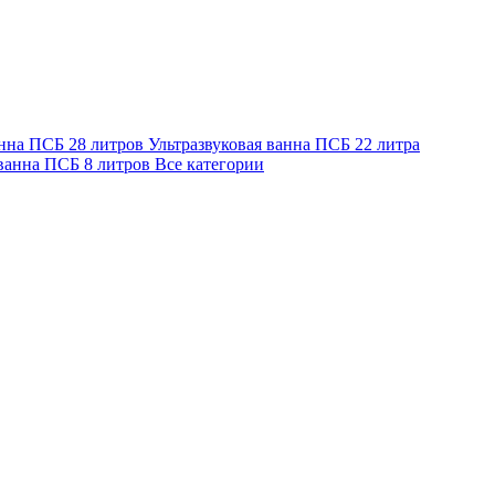
анна ПСБ 28 литров
Ультразвуковая ванна ПСБ 22 литра
 ванна ПСБ 8 литров
Все категории