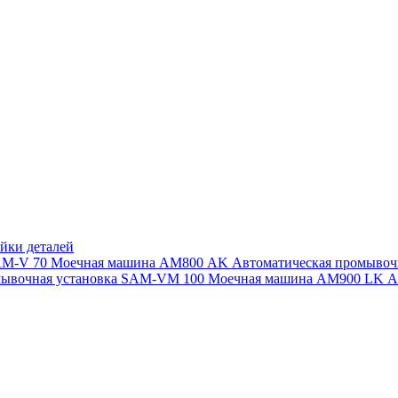
йки деталей
SAM-V 70
Моечная машина АМ800 AK
Автоматическая промыво
мывочная установка SAM-VM 100
Моечная машина AM900 LK
А