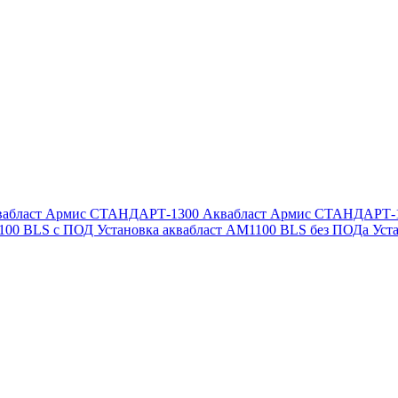
вабласт Армис СТАНДАРТ-1300
Аквабласт Армис СТАНДАРТ-
1100 BLS с ПОД
Установка аквабласт AM1100 BLS без ПОДа
Уст