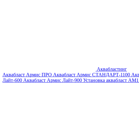
Аквабластинг
Аквабласт Армис ПРО
Аквабласт Армис СТАНДАРТ-1100
Ак
Лайт-600
Аквабласт Армис Лайт-900
Установка аквабласт AM