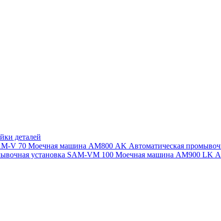
йки деталей
SAM-V 70
Моечная машина АМ800 AK
Автоматическая промыво
мывочная установка SAM-VM 100
Моечная машина AM900 LK
А