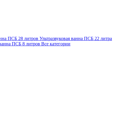
анна ПСБ 28 литров
Ультразвуковая ванна ПСБ 22 литра
 ванна ПСБ 8 литров
Все категории