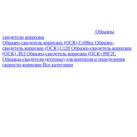
Образцы
свидетели коррозии
Образец-свидетель коррозии (ОСК) Ст08пс
Образец-
свидетель коррозии (ОСК) Ст20
Образец-свидетель коррозии
(ОСК) Л63
Образец-свидетель коррозии (ОСК) 09Г2С
Образцы-свидетели (купоны) для контроля и определения
скорости коррозии
Все категории