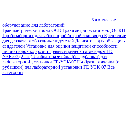
Химическое
оборудование для лабораторий
Гравиметрический зонд ОСК
Гравиметрический зонд ОСКЦ
Пробозаборник для забора проб
Устройство ввода
Крепление
для держателя образцов-свидетелей
Держатель для образцов-
свидетелей
Установка для оценки защитной способности
ингибиторов коррозии гравиметрическим методом ГЕ-
УЭК-07 (2 шт.)
U-образная ячейка (без рубашки) для
лабораторной установки ГЕ-УЭК-07
U-образная ячейка (с
рубашкой) для лабораторной установки ГЕ-УЭК-07
Все
категории