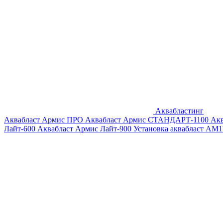
Аквабластинг
Аквабласт Армис ПРО
Аквабласт Армис СТАНДАРТ-1100
Ак
Лайт-600
Аквабласт Армис Лайт-900
Установка аквабласт AM