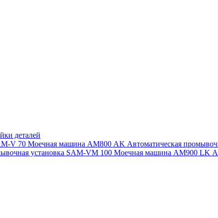
йки деталей
SAM-V 70
Моечная машина АМ800 AK
Автоматическая промыво
мывочная установка SAM-VM 100
Моечная машина AM900 LK
А