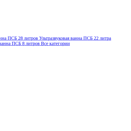
анна ПСБ 28 литров
Ультразвуковая ванна ПСБ 22 литра
 ванна ПСБ 8 литров
Все категории