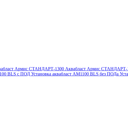
вабласт Армис СТАНДАРТ-1300
Аквабласт Армис СТАНДАРТ-
1100 BLS с ПОД
Установка аквабласт AM1100 BLS без ПОДа
Уст