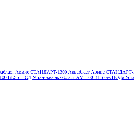
вабласт Армис СТАНДАРТ-1300
Аквабласт Армис СТАНДАРТ-
1100 BLS с ПОД
Установка аквабласт AM1100 BLS без ПОДа
Уст