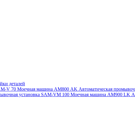
йки деталей
SAM-V 70
Моечная машина АМ800 AK
Автоматическая промыво
мывочная установка SAM-VM 100
Моечная машина AM900 LK
А