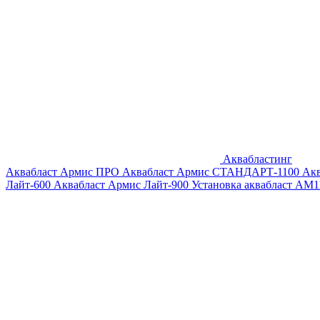
Аквабластинг
Аквабласт Армис ПРО
Аквабласт Армис СТАНДАРТ-1100
Ак
Лайт-600
Аквабласт Армис Лайт-900
Установка аквабласт AM