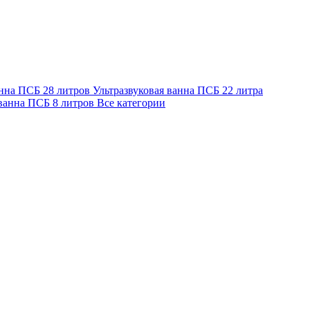
анна ПСБ 28 литров
Ультразвуковая ванна ПСБ 22 литра
 ванна ПСБ 8 литров
Все категории