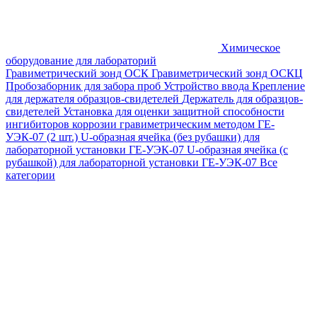
Химическое
оборудование для лабораторий
Гравиметрический зонд ОСК
Гравиметрический зонд ОСКЦ
Пробозаборник для забора проб
Устройство ввода
Крепление
для держателя образцов-свидетелей
Держатель для образцов-
свидетелей
Установка для оценки защитной способности
ингибиторов коррозии гравиметрическим методом ГЕ-
УЭК-07 (2 шт.)
U-образная ячейка (без рубашки) для
лабораторной установки ГЕ-УЭК-07
U-образная ячейка (с
рубашкой) для лабораторной установки ГЕ-УЭК-07
Все
категории