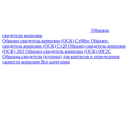
Образцы
свидетели коррозии
Образец-свидетель коррозии (ОСК) Ст08пс
Образец-
свидетель коррозии (ОСК) Ст20
Образец-свидетель коррозии
(ОСК) Л63
Образец-свидетель коррозии (ОСК) 09Г2С
Образцы-свидетели (купоны) для контроля и определения
скорости коррозии
Все категории