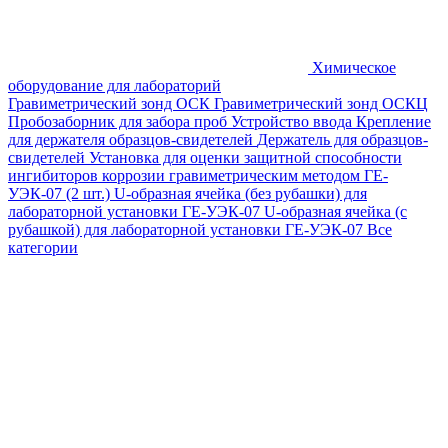
Химическое
оборудование для лабораторий
Гравиметрический зонд ОСК
Гравиметрический зонд ОСКЦ
Пробозаборник для забора проб
Устройство ввода
Крепление
для держателя образцов-свидетелей
Держатель для образцов-
свидетелей
Установка для оценки защитной способности
ингибиторов коррозии гравиметрическим методом ГЕ-
УЭК-07 (2 шт.)
U-образная ячейка (без рубашки) для
лабораторной установки ГЕ-УЭК-07
U-образная ячейка (с
рубашкой) для лабораторной установки ГЕ-УЭК-07
Все
категории