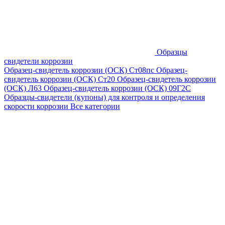
Образцы
свидетели коррозии
Образец-свидетель коррозии (ОСК) Ст08пс
Образец-
свидетель коррозии (ОСК) Ст20
Образец-свидетель коррозии
(ОСК) Л63
Образец-свидетель коррозии (ОСК) 09Г2С
Образцы-свидетели (купоны) для контроля и определения
скорости коррозии
Все категории